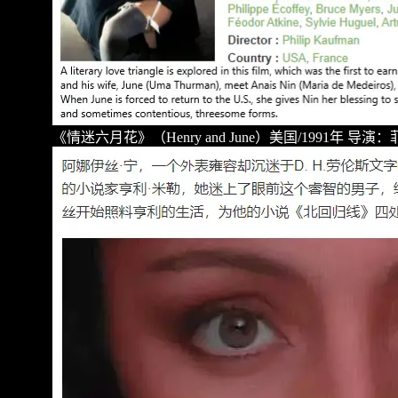
《情迷六月花》（
Henry and June
）美国
/1991
年
导演：