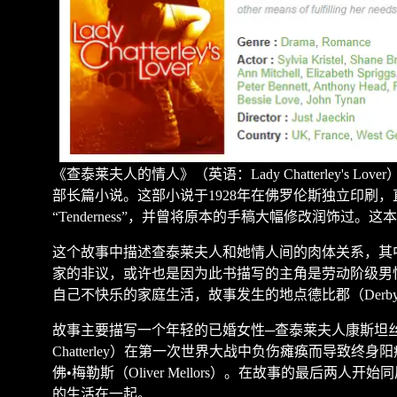
《查泰莱夫人的情人》（英语：
Lady Chatterley's Lover
部长篇小说。这部小说于
1928
年在佛罗伦斯独立印刷，
“
Tenderness
”
，并曾将原本的手稿大幅修改润饰过。这本
这个故事中描述查泰莱夫人和她情人间的肉体关系，其
家的非议，或许也是因为此书描写的主角是劳动阶级男
自己不快乐的家庭生活，故事发生的地点德比郡（
Derby
故事主要描写一个年轻的已婚女性
─
查泰莱夫人康斯坦
Chatterley
）在第一次世界大战中负伤瘫痪而导致终身阳
佛
•
梅勒斯（
Oliver Mellors
）。在故事的最后两人开始同
的生活在一起。