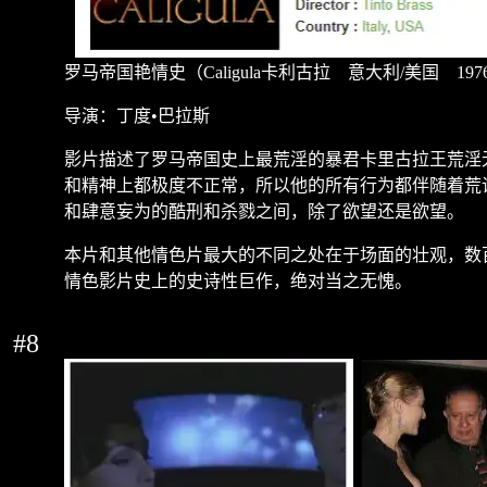
罗马帝国艳情史（
Caligula
卡利古拉 意大利
/
美国
197
导演：丁度
•
巴拉斯
影片描述了罗马帝国史上最荒淫的暴君卡里古拉王荒淫
和精神上都极度不正常，所以他的所有行为都伴随着荒
和肆意妄为的酷刑和杀戮之间，除了欲望还是欲望。
本片和其他情色片最大的不同之处在于场面的壮观，数
情色影片史上的史诗性巨作，绝对当之无愧。
#8