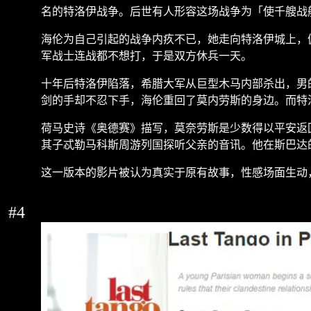
名的特洛伊战争。后世有人形容这场战争为「使千艘战
海伦为自己引起的战争内疚不已，她走向特洛伊城上，
军战士连战都不想打，于是双方休兵一天。
十年后特洛伊陷落，希腊大军从巨型木马内部杀出，男
剑的手却不忍下手，海伦重回了莫内劳斯的身边。而特
荷马史诗《奥德赛》描写，莫奈劳斯是少数得以平安返
其子忒勒马科斯周游列国探听父亲的音讯。他在斯巴达
这一版本的影片被认为真实于原有故事，性感场面生动
#4