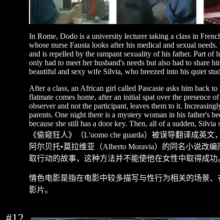
In Rome, Dodo is a university lecturer taking a class in French
whose nurse Fausta looks after his medical and sexual needs
and is repelled by the rampant sexuality of his father. Part of
only had to meet her husband's needs but also had to share hi
beautiful and sexy wife Silvia, who breezed into his quiet stu
After a class, an African girl called Pascasie asks him back to
flatmate comes home, after an initial spat over the presence o
observer and not the participant, leaves them to it. Increasingl
parents. One night there is a mystery woman in his father's b
because she still has a door key. Then, all of a sudden, Silvi
《偷窥狂人》（
L'uomo che guarda
）被误导翻译成英文
阿尔贝托
•
莫拉维亚（
Alberto Moravia
）的同名小说改编
取行动的故事，这种方法并不能使他在女性中取得成功
情色电影是指在电影中较多描写与性行为相关的场景、
影片。
#12