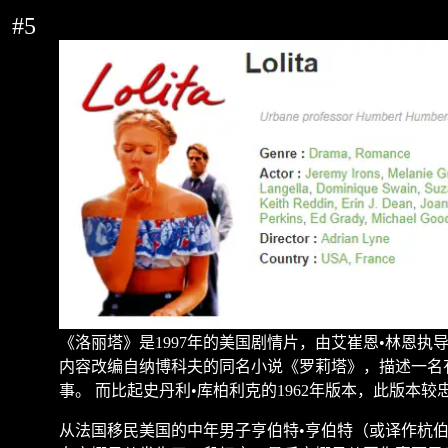
#5
《洛丽塔》是
1997
年的美国剧情片，由艾崔恩
•
林恩执
内容改编自纳博科夫的同名小说《罗莉塔》，描述一名
事。
而比起史丹利
•
库柏利克的
1962
年版本，此版本较
从法国移民美国的中年男子亨伯特
•
亨伯特（或译作杭