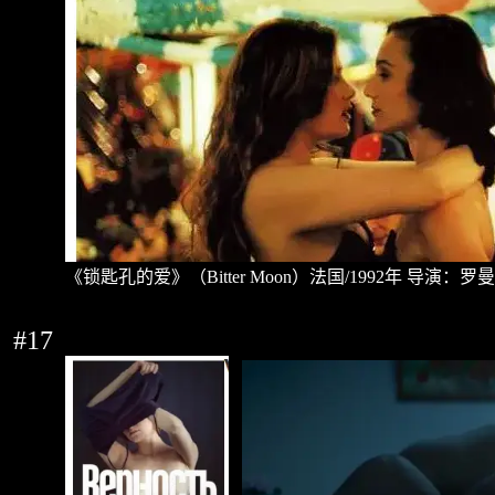
《锁匙孔的爱》（
Bitter Moon
）法国
/1992
年
导演：罗曼
#17