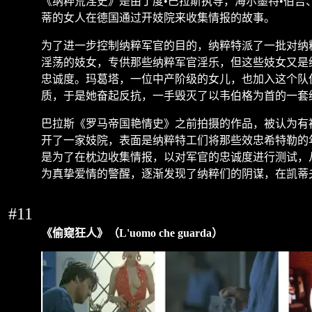
《纳粹荒淫史》是由丁度
•
巴拉斯执导，海尔墨特
•
伯吉
蒂的女人在德国通过开妓院来收集情报的故事。
为了进一步控制纳粹军官的目的，纳粹特派了一批对纳
淫荡的妓女，专供那些纳粹军官淫乐，但这些妓女又是
忠诚度。玛葛塔，一位中产阶级的女儿，也加入这个队
质，于是她奋起反抗，一手毁灭了以韦伯格为首的一套
巴拉斯《罗马帝国艳情史》之前拍摄的作品，被认为有
开了一家妓院，表面是纳粹特工们将那些效忠希特勒的
是为了在枕边收集情报，以对军官的忠诚度进行测试，
为真挚爱情的警醒，逐渐发现了纳粹们的阴谋，在凯蒂
#11
《偷窥狂人》（
L'uomo che guarda
）