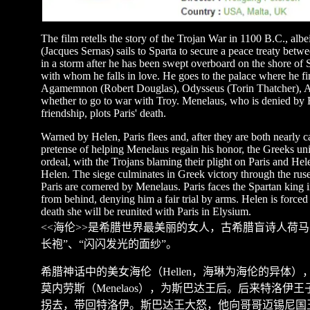
The film retells the story of the Trojan War in 1100 B.C., albe
(Jacques Sernas) sails to Sparta to secure a peace treaty betwe
in a storm after he has been swept overboard on the shore of 
with whom he falls in love. He goes to the palace where he 
Agamemnon (Robert Douglas), Odysseus (Torin Thatcher), Ac
whether to go to war with Troy. Menelaus, who is denied by He
friendship, plots Paris' death.
Warned by Helen, Paris flees and, after they are both nearly 
pretense of helping Menelaus regain his honor, the Greeks uni
ordeal, with the Trojans blaming their plight on Paris and Helen
Helen. The siege culminates in Greek victory through the ruse
Paris are cornered by Menelaus. Paris faces the Spartan king i
from behind, denying him a fair trial by arms. Helen is forced
death she will be reunited with Paris in Elysium.
<<
海伦
>>
是希腊世界最美丽的女人，古希腊盲诗人荷马
长袍
”
、
“
闪闪发光的面纱
”
。
希腊神话中的美女海伦（
Hellen
，海琳为海伦的异体）
莫内劳斯（
Menelaos
），为斯巴达王后。后来特洛伊王
拐去，带回特洛伊。斯巴达王大怒，他向哥哥迈锡尼国