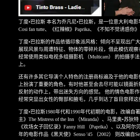
丁度
•
巴拉斯
本名为乔凡尼
•
巴拉斯，是一位意大利电影
Cosi fan tutte
、《红辣椒》
Paprika
、《不知不觉诱惑你》
丁度
•
巴拉斯的作品依循印象派风格：倾向不呈现出广
展现风景与周遭特征、物体的零碎片段，借此模仿观察
经常使用类似电视多组摄影机
（
Multicam
）
的拍摄手法
上。
还有许多其它导演个人特色的注册商标遍及于他的电影
上扮演了重要的角色，有时他甚至会去尽可能以镜面折
反射的动作上，带出迷失方向的感觉。
他的情色电影作
经常突显出女性的臀部和腋毛，几乎到达了盲目崇拜这
丁度
•
巴拉斯
1980
年代和
1990
年代初期的电影，改编自
主》
The Mistress of the Inn
（
Miranda
）、马里奥
•
苏狄特
《欢场女子回忆录》
Fanny Hill
（
Paprika
）、以及阿尔
年的电影作品《黑天使》
Senso '45
（
2002
）
则改编自
Se