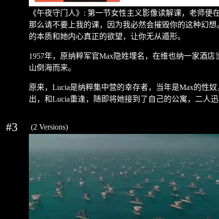
《午夜守门人》
:
第一节女性主义影像读解课，老师便
那么请不要上我的课，因为我必然会摧毁你的这种幻想
的本质和她内心真正的欲望，让你无从遁形。
1957
年，原纳粹军官
Max
隐姓埋名，在维也纳一家酒店
山倒海而来。
原来，
Lucia
是纳粹集中营的幸存者，当年是
Max
的性奴
出，和
Lucia
重逢，随即将她接到了自己的公寓，二人迅
#3
(2 Versions)