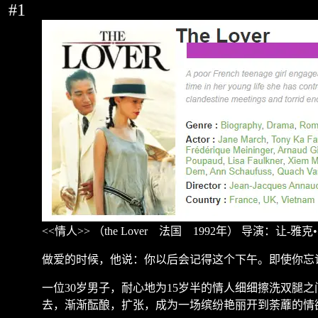
#1
<<
情人
>>
（
the Lover
法国
1992
年）
导演：让
-
雅克
•
做爱的时候，他说：你以后会记得这个下午。即使你忘
一位
30
岁男子，耐心地为
15
岁半的情人细细擦洗双腿之
去，渐渐酝酿，扩张，成为一场缤纷艳丽开到荼蘼的情