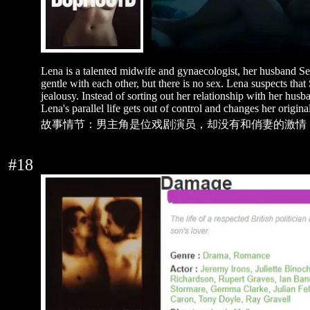
Lena is a talented midwife and gynaecologist, her husband Ser
gentle with each other, but there is no sex. Lena suspects that
jealousy. Instead of sorting out her relationship with her hus
Lena's parallel life gets out of control and changes her original
故事情节：男主角是位戏剧演员，却没有和俏妻的激情
#18