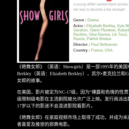
《艳舞女郎》（英语：
Showgirls
）是一部
1995
年的美国
Berkley
（英语：
Elizabeth Berkley
），凯尔
•
麦克拉兰和
G
女郎的故事。
在美国，影片被定为
NC-17
级，因为
“
裸露和色情的性贯
级限制级电影在主流剧院被允许广泛上映。发行商派出
17
岁以下的影迷不会混进影院看影片。
《艳舞女郎》在家庭视频市场上取得了成功，并成为米
者喜爱及推崇的邪典电影。