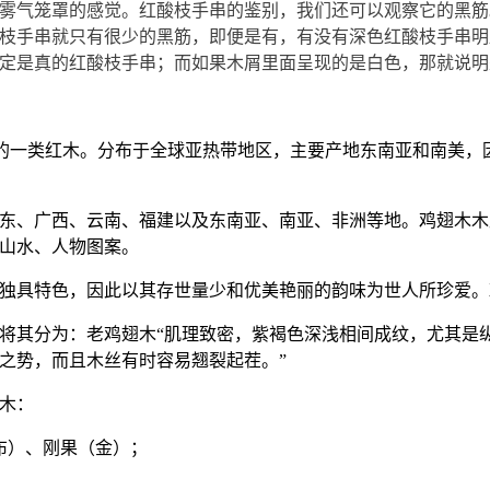
雾气笼罩的感觉。红酸枝手串的鉴别，我们还可以观察它的黑筋
枝手串就只有很少的黑筋，即便是有，有没有深色红酸枝手串明
定是真的红酸枝手串；而如果木屑里面呈现的是白色，那就说明
的一类红木。分布于全球亚热带地区，主要产地东南亚和南美，
东、广西、云南、福建以及东南亚、南亚、非洲等地。鸡翅木木
山水、人物图案。
独具特色，因此以其存世量少和优美艳丽的韵味为世人所珍爱。
将其分为：老鸡翅木
“
肌理致密，紫褐色深浅相间成纹，尤其是
之势，而且木丝有时容易翘裂起茬。
”
木：
布）、刚果（金）；