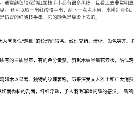
。通常颜色较深的红酸枝手串都有很多黑筋，且看上去非常明显
显
。
还可以取一串红酸枝手串，刮下一点点木屑，来辨别真伪
是仿冒的红酸枝手串，它的颜色是靠染上去的。
因为有类似
“
鸡翅
”
的纹理而得名。纹理交错、清晰，颜色突兀，
质有的白质黑章，有的色分黄紫，斜锯木纹呈细花云状，酷似鸡
鸡翅木以显著、独特的纹理著称，历来深受文人雅士和广大消费
纵切而微斜的剖面，纤细浮动，予人羽毛璀璨闪耀的感觉。
”
新鸡