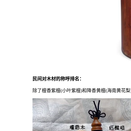
民间对木材的称呼排名：
除了檀香紫檀(小叶紫檀)和降香黄檀(海南黄花