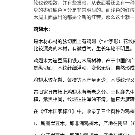
轮也较松散，并有些发暗，从表面看还会有一种
身的枣红底色区分是非常明显的。而浅色的红酸
木屑里面露出的都是全新的红茬，那么这个就一
鸡翅木：
是木材心材的弦切面上有鸡翅（
“
V
”
字形）花纹
比较漂亮的木材，有微香气，生长年轮不明显。
鸡翅木为崖豆属和铁刀木属树种，产于中国的广
是纵切面，木纹纤细浮动，变化无穷，自然形成
鸡翅木较花梨、紫檀等木产量更少，木质纹理又
古旧家具市场上鸡翅木有新老之分。王世襄先生
糙，紫黑相间，纹理往往浑浊不清，僵直无旋转
在《红木国家标准》中，收录了三个树种为鸡翅
1
、斯图崖豆木，即非洲鸡翅木，产地在刚果（