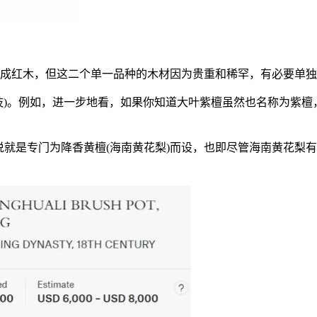
成红木，但这二个单一品种的木材因为贵重和稀罕，有必要单独
枝
)
。例如，进一步地看，如果你知道大叶紫檀虽然也名称为紫檀
说就是专门为降香黄檀
(
海南黄花梨
)
而设，也即尽管海南黄花梨有