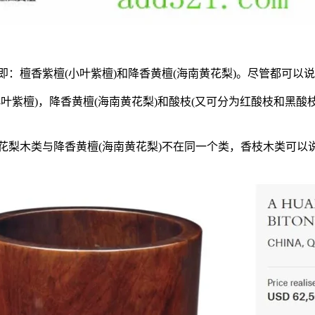
即：檀香紫檀
(
小叶紫檀
)
和降香黄檀
(
海南黄花梨
)
。尽管都可以说
小叶紫檀
)
，降香黄檀
(
海南黄花梨
)
和酸枝
(
又可分为红酸枝和黑酸
花梨木类与降香黄檀
(
海南黄花梨
)
不在同一个类，香枝木类可以