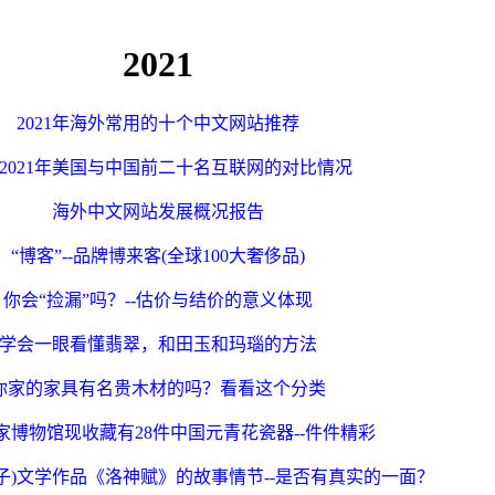
2021
2021
年海外常用的十个中文网站推荐
2021
年美国与中国前二十名互联网的对比情况
海外中文网站发展概况报告
“
博客
”
--
品牌博来客
(
全球
100
大奢侈品
)
你会
“
捡漏
”
吗？
--
估价与结价的意义体现
学会一眼看懂翡翠，和田玉和玛瑙的方法
你家的家具有名贵木材的吗？看看这个分类
家博物馆现收藏有
28
件中国元青花瓷器
--
件件精彩
子)文学作品《洛神赋》的故事情节
--
是否有真实的一面？