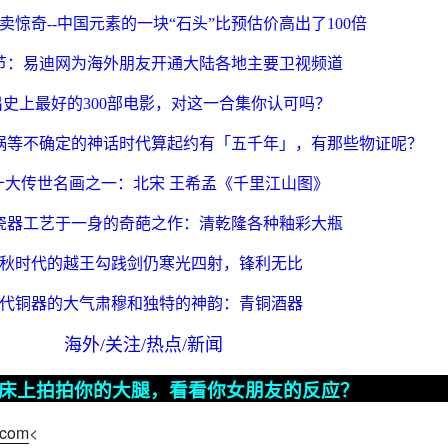
卖惊奇
--
中国元素的一块“石头”比预估价高出了
100
倍
节：易迪网为海外朋友开通大陆各地
主要
卫视频道
出史上最好的
300
部电影，对这一合集你认可吗？
娲等不确定的神话时代算起约有「五千年」，有那些物证呢？
十大传世名画之一：北宋 王希孟《千里江山图》
瓷器工艺于一身的奇葩之作：清乾隆各种釉彩大瓶
秋时代的越王勾践剑仍寒光四射，锋利无比
代铜器的大气肃穆和独特的神韵：青铜酒器
海外
/
关注
/
热点
/
新闻
床上拍拍你的大腿，看看你女朋友的反应？
.com
<