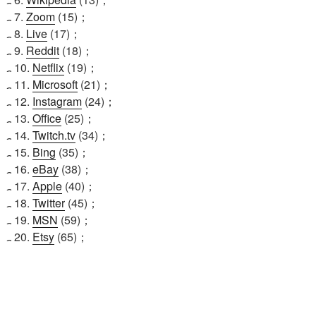
7.
Zoom
(15)；
8.
Live
(17)；
9.
Reddit
(18)；
10.
Netflix
(19)；
11.
Microsoft
(21)；
12.
Instagram
(24)；
13.
Office
(25)；
14.
Twitch.tv
(34)；
15.
Bing
(35)；
16.
eBay
(38)；
17.
Apple
(40)；
18.
Twitter
(45)；
19.
MSN
(59)；
20.
Etsy
(65)；