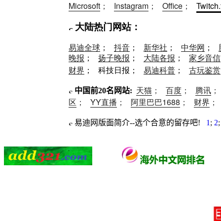
Microsoft
；
Instagram
；
Office
；
Twitch.
大陆热门网站：
易迪全球
；
抖音
；
新华社
；
中华网
；
晚报
；
扬子晚报
；
大陆各报
；
家乡音信
财界
； 科技日报；
易迪科普
；
古玩鉴赏
天猫
；
百度
；
腾讯
中国前
20
名网站:
区
；
YY直播
；
阿里巴巴1688
；
财界
易迪网版面简介--选个合意的留存吧
!
1
;
2
;