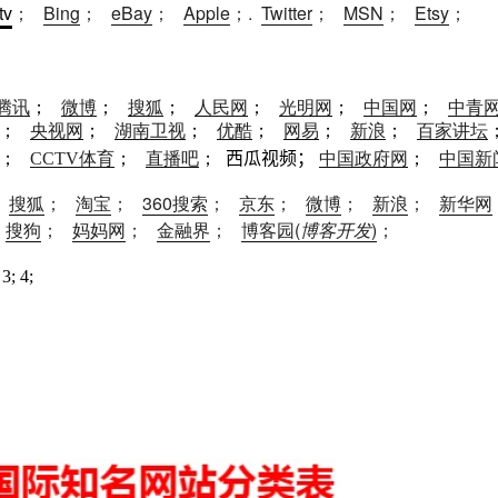
tv
；
Bing
；
eBay
；
Apple
；.
Twitter
；
MSN
；
Etsy
；
腾讯
；
微博
；
搜狐
；
人民网
；
光明网
；
中国网
；
中青
；
央视网
；
湖南卫视
；
优酷
；
网易
；
新浪
；
百家讲坛
；
CCTV体育
；
直播吧
；
西瓜视频
；
中国政府网
；
中国新
；
搜狐
；
淘宝
；
360搜索
；
京东
；
微博
；
新浪
；
新华网
；
搜狗
；
妈妈网
；
金融界
；
博客园(
博客开发
)
；
 3; 4;