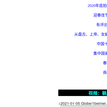
2020
年底拍
迎春佳
有评
从盘古、上帝、女
中国
集中国
春
商
视频：躺
>
2021-01-05 Globe/1beimei