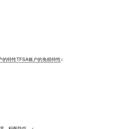
账户的特性TFSA账户的免税特性
<
缪，积毂防饥。
<