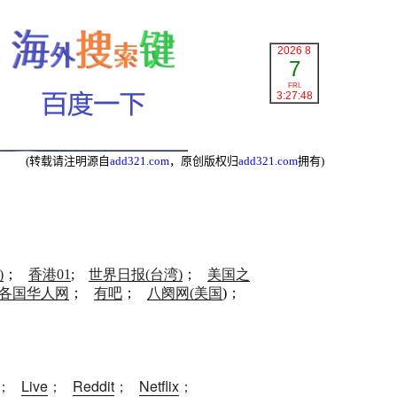
2026 8
7
FRI.
3:27:49
(
转载请注明源自
add321.com
，原创版权归
add321.com
拥有
)
)
；
香港01
;
世界日报(台湾)
；
美国之
各国华人网
；
有吧
；
八阕网(美国
)；
；
Live
；
Reddit
；
Netflix
；