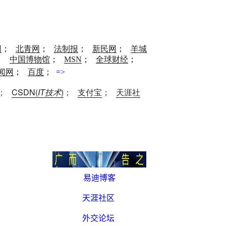
网
；
北青网
；
法制报
；
新民网
；
羊城
；
中国博物馆
；
MSN
；
全球财经
；
闻网
；
百度
；
=>
；
CSDN(
IT技术
)
；
支付宝
；
天涯社
易迪博客
天涯社区
外交论坛