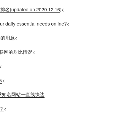
站
排名(updated on 2020.12.16
)<
our daily essential needs online?
<
om的用意
<
联网的对比情况
<
<
s
<
球知名网站━直线快达
？
<