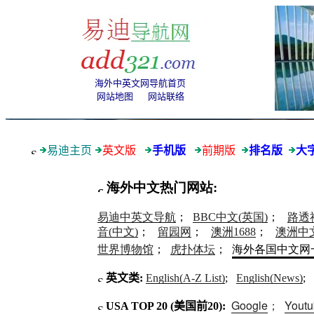
海外中英文网导航首页
网站地图
网站联络
易迪
主页
英文版
手机版
前期版
排名版
大
海外中文热门网站
:
易迪中英文导航
；
BBC中文(英国)
；
路透
音(中文)
；
留园网
；
澳洲1688
；
澳洲中
海外各国中文网
世界博物馆
；
虎扑体坛
；
英文类:
English(A-Z List)
;
English(News)
;
Google
；
Yout
USA TOP 20 (
美国前
20):