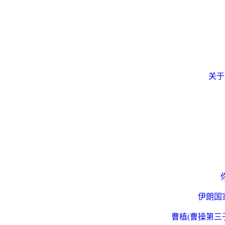
关于
伊朗国
曹植(曹操第三