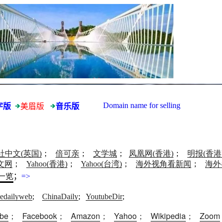
Domain name for selling
字版
美眉版
音乐版
社中文(英国)
；
倍可亲
；
文学城
；
凤凰网(香港)
；
明报(香港
文网
；
Yahoo(香港)
；
Yahoo(台湾)
；
海外视角看新闻
；
海外
一览
；
=>
edailyweb
;
ChinaDaily
;
YoutubeDir
;
ube
；
Facebook
；
Amazon
；
Yahoo
；
Wikipedia
；
Zoom