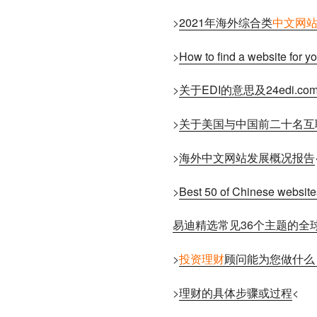
>
2021年海外综合类
中文网
>
How to find a website for y
>
关于EDI的意思及24edi.c
>
关于美国与中国前二十名互
>
海外中文网站发展概况报告
>
Best 50 of Chinese website
易迪精选常见36个主题的全
>
投资理财
顾问能为您做什么
>
理财的具体步骤或过程
<