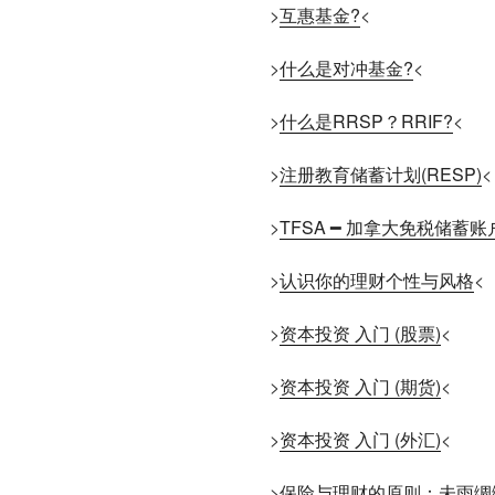
>
互惠基金?
<
>
什么是对冲基金?
<
>
什么是RRSP？RRIF?
<
>
注册教育储蓄计划(RESP)
<
>
TFSA ━ 加拿大免税储蓄
>
认识你的理财个性与风格
<
>
资本投资 入门 (股票)
<
>
资本投资 入门 (期货)
<
>
资本投资 入门 (外汇)
<
>
保险与理财的原则：未雨绸