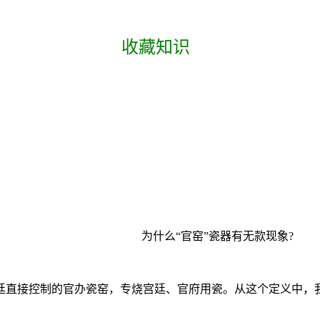
收藏
知识
为什么“官窑”瓷器有无款现象?
朝廷直接控制的官办瓷窑，专烧宫廷、官府用瓷。从这个定义中，