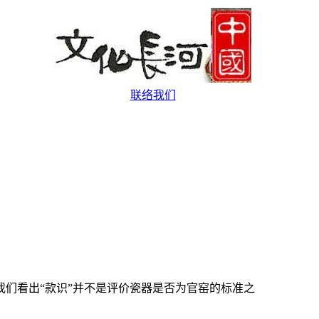
联络我们
我们看出“款识”并不是评价瓷器是否为官窑的标准之